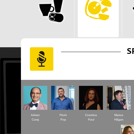
S
Adrian
Florin
Cosmina
Marius
Curaj
Pop
Paul
Hăgan