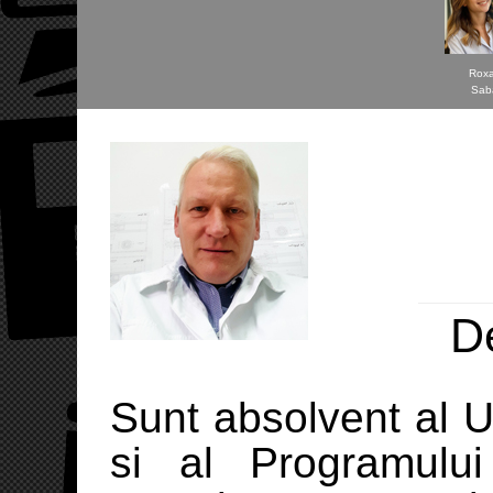
Rox
Sab
D
Sunt absolvent al 
si al Programulu