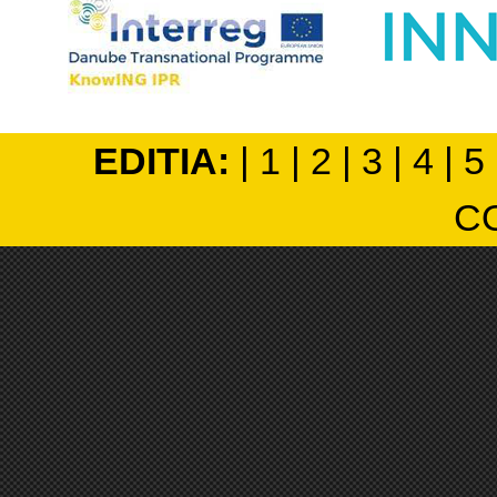
EDITIA:
|
1
|
2
|
3
|
4
|
5
C