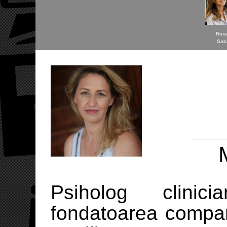
Rox
Sab
Psiholog clinici
fondatoarea compan