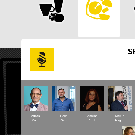
S
Adrian
Florin
Cosmina
Marius
Curaj
Pop
Paul
Hăgan