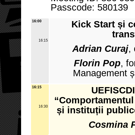
Passcode: 580139
16:00
Kick Start și 
trans
16:15
Adrian Curaj
,
Florin Pop
, f
Management și
16:15
UEFISCDI 
“Comportamentul a
16:30
și instituții publ
Cosmina 