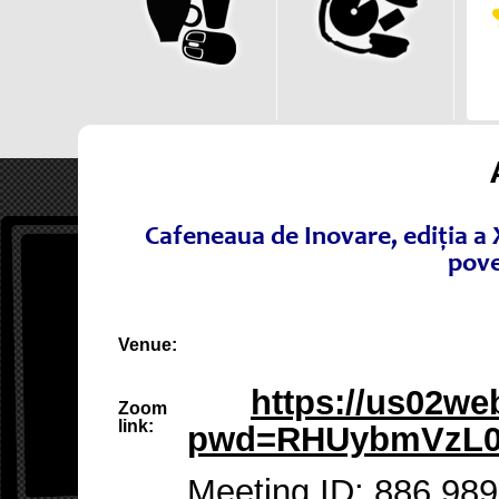
Cafeneaua de Inovare, ediția a 
pove
Venue:
https://us02we
Zoom
link:
pwd=RHUybmVzL0
Meeting ID: 886 98