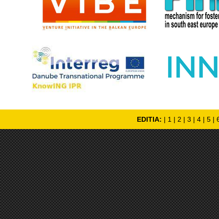
EDITIA:
|
1
|
2
|
3
|
4
|
5
|